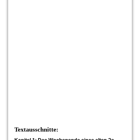
Berge_Voralpen_Lausbuben
Textausschnitte: